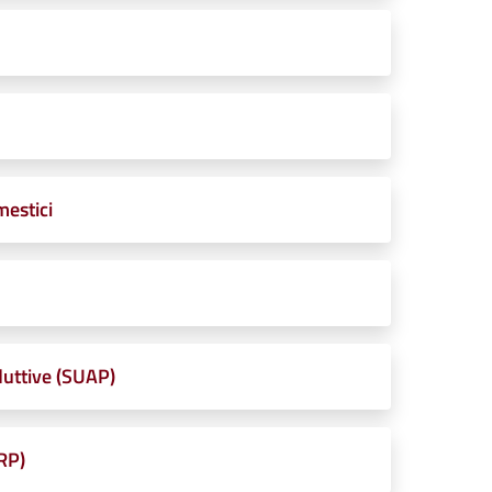
estici
duttive (SUAP)
URP)