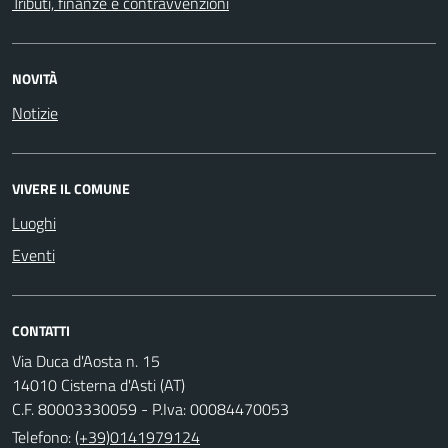
Tributi, finanze e contravvenzioni
NOVITÀ
Notizie
VIVERE IL COMUNE
Luoghi
Eventi
CONTATTI
Via Duca d'Aosta n. 15
14010 Cisterna d'Asti (AT)
C.F. 80003330059 - P.Iva: 00084470053
Telefono:
(+39)0141979124