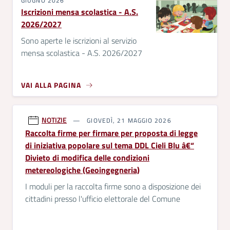
GIUGNO 2026
Iscrizioni mensa scolastica - A.S.
2026/2027
Sono aperte le iscrizioni al servizio
mensa scolastica - A.S. 2026/2027
VAI ALLA PAGINA
NOTIZIE
GIOVEDÌ, 21 MAGGIO 2026
Raccolta firme per firmare per proposta di legge
di iniziativa popolare sul tema DDL Cieli Blu â€“
Divieto di modifica delle condizioni
metereologiche (Geoingegneria)
I moduli per la raccolta firme sono a disposizione dei
cittadini presso l'ufficio elettorale del Comune