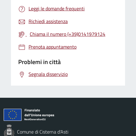
Leggi le domande frequenti
Richiedi assistenza
Chiama il numero (+39)0141979124
Prenota appuntamento
Problemi in città
Segnala disservizio
Comune di Cisterna d'Asti