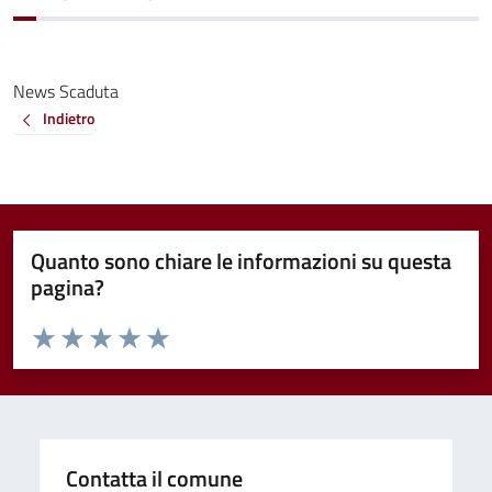
News Scaduta
Indietro
Quanto sono chiare le informazioni su questa
pagina?
Valuta da 1 a 5 stelle la pagina
Valuta 1 stelle su 5
Valuta 2 stelle su 5
Valuta 3 stelle su 5
Valuta 4 stelle su 5
Valuta 5 stelle su 5
Contatta il comune