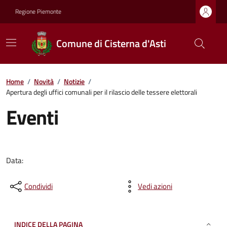
Regione Piemonte
Comune di Cisterna d'Asti
Home
/
Novità
/
Notizie
/
Apertura degli uffici comunali per il rilascio delle tessere elettorali
Eventi
Data:
Condividi
Vedi azioni
INDICE DELLA PAGINA