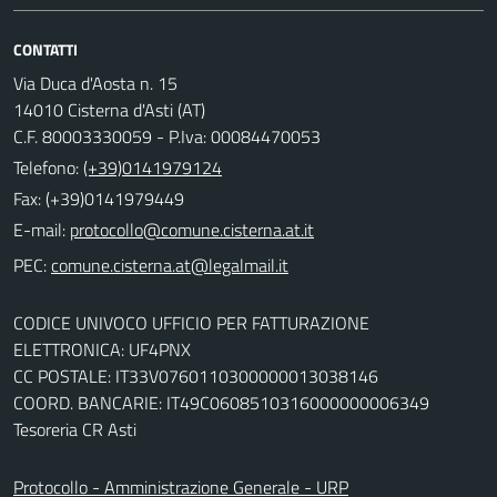
CONTATTI
Via Duca d'Aosta n. 15
14010 Cisterna d'Asti (AT)
C.F. 80003330059 - P.Iva: 00084470053
Telefono:
(+39)0141979124
Fax: (+39)0141979449
E-mail:
PEC:
CODICE UNIVOCO UFFICIO PER FATTURAZIONE
ELETTRONICA: UF4PNX
CC POSTALE: IT33V0760110300000013038146
COORD. BANCARIE: IT49C0608510316000000006349
Tesoreria CR Asti
Protocollo - Amministrazione Generale - URP