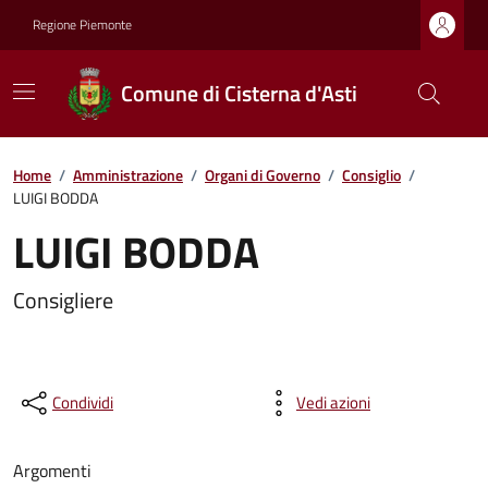
Regione Piemonte
Comune di Cisterna d'Asti
Home
/
Amministrazione
/
Organi di Governo
/
Consiglio
/
LUIGI BODDA
LUIGI BODDA
Consigliere
Condividi
Vedi azioni
Argomenti